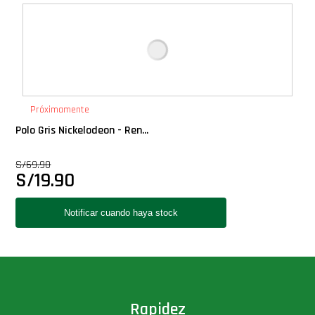
Deluxe
Ediciones Limitadas
Exclusivos
Próximamente
Polo Gris Nickelodeon - Ren...
Gift Cards
S/
69.90
S/
19.90
Llaveros Pop
Moments
Movie Poster
Packs
Rapidez