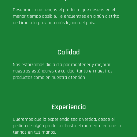
PLUS!
Deseamos que tengas el producto que deseas en el
menor tiempo posible. Te encuentres en algún distrito
de Lima o la provincia más lejana del país.
Plush
Pop Nook (Rincon)
Calidad
Pop Regular
Nos esforzamos día a día por mantener y mejorar
nuestros estándares de calidad, tanto en nuestros
Pop Rides
productos como en nuestra atención
Pop Town
Experiencia
Premium
Queremos que la experiencia sea divertida, desde el
pedido de algún producto, hasta el momento en que lo
PRÓXIMAMENTE
tengas en tus manos.