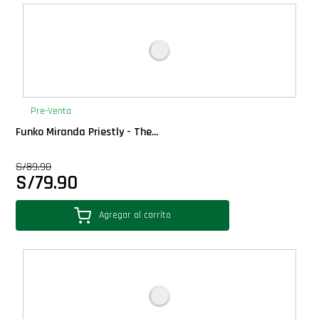
Deluxe
Ediciones Limitadas
Exclusivos
Pre-Venta
Funko Miranda Priestly - The...
Gift Cards
S/
89.90
S/
79.90
Llaveros Pop
Agregar al carrito
Moments
Movie Poster
Packs