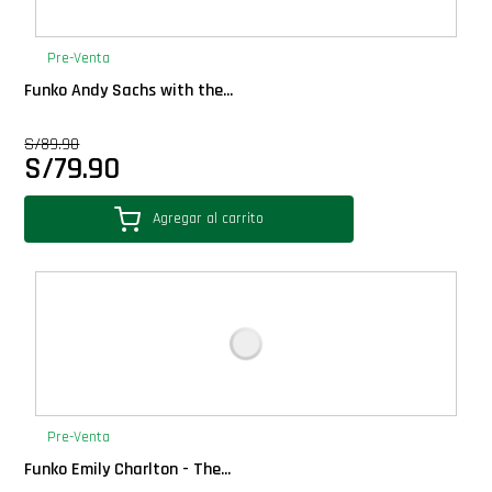
PLUS!
Pre-Venta
Plush
Funko Andy Sachs with the...
S/
89.90
Pop Nook (Rincon)
S/
79.90
Pop Regular
Agregar al carrito
Pop Rides
Pop Town
Premium
Pre-Venta
PRÓXIMAMENTE
Funko Emily Charlton - The...