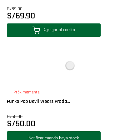
Star Wars Oferta
S/
89.90
S/
69.90
Agregar al carrito
Próximamente
Funko Pop Devil Wears Prada...
S/
55.00
S/
50.00