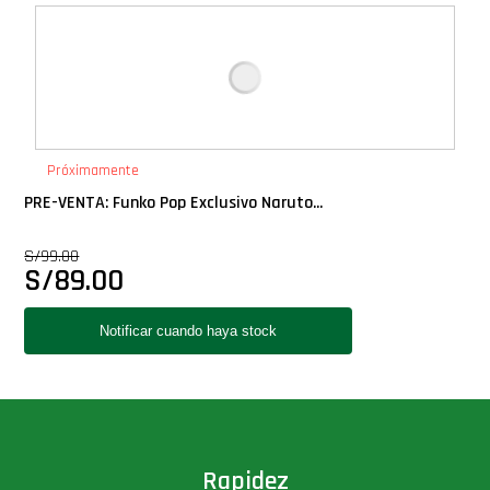
Deluxe
Ediciones Limitadas
Exclusivos
Próximamente
PRE-VENTA: Funko Pop Exclusivo Naruto...
Gift Cards
S/
99.00
S/
89.00
Llaveros Pop
Moments
Movie Poster
Packs
Rapidez