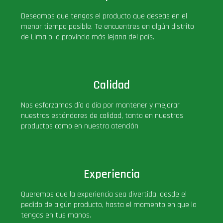
PLUS!
Deseamos que tengas el producto que deseas en el
menor tiempo posible. Te encuentres en algún distrito
de Lima o la provincia más lejana del país.
Plush
Pop Nook (Rincon)
Calidad
Pop Regular
Nos esforzamos día a día por mantener y mejorar
nuestros estándares de calidad, tanto en nuestros
Pop Rides
productos como en nuestra atención
Pop Town
Experiencia
Premium
Queremos que la experiencia sea divertida, desde el
pedido de algún producto, hasta el momento en que lo
PRÓXIMAMENTE
tengas en tus manos.