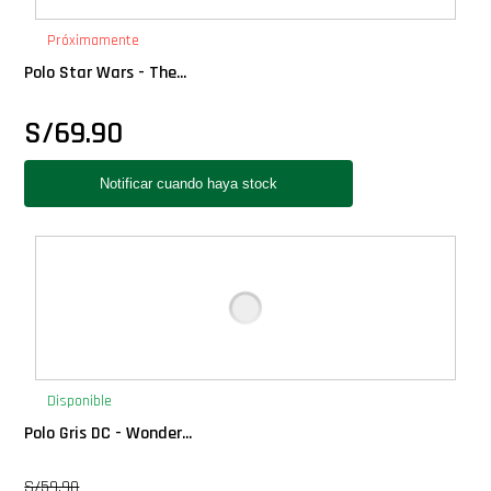
PLUS!
Próximamente
Polo Star Wars - The...
Plush
S/
69.90
Pop Nook (Rincon)
Pop Regular
Pop Rides
Pop Town
Premium
Disponible
Polo Gris DC - Wonder...
PRÓXIMAMENTE
S/
59.90