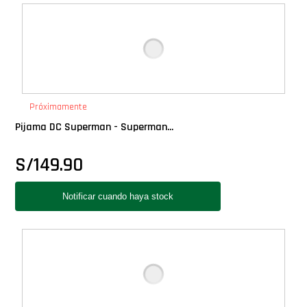
Deluxe
Ediciones Limitadas
Exclusivos
Próximamente
Pijama DC Superman - Superman...
Gift Cards
S/
149.90
Llaveros Pop
Moments
Movie Poster
Packs