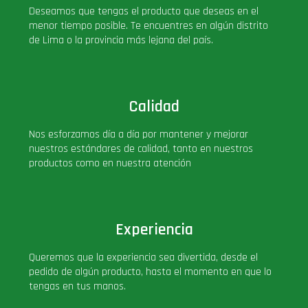
Deseamos que tengas el producto que deseas en el
PLUS!
menor tiempo posible. Te encuentres en algún distrito
de Lima o la provincia más lejana del país.
Plush
Pop Nook (Rincon)
Calidad
Pop Regular
Nos esforzamos día a día por mantener y mejorar
nuestros estándares de calidad, tanto en nuestros
productos como en nuestra atención
Pop Rides
Pop Town
Experiencia
Premium
Queremos que la experiencia sea divertida, desde el
pedido de algún producto, hasta el momento en que lo
tengas en tus manos.
PRÓXIMAMENTE