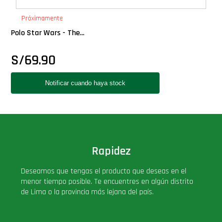
PLUS!
Próximamente
Polo Star Wars - The...
Plush
S/
69.90
Pop Nook (Rincon)
Pop Regular
Pop Rides
Rapidez
Pop Town
Deseamos que tengas el producto que deseas en el
Premium
menor tiempo posible. Te encuentres en algún distrito
de Lima o la provincia más lejana del país.
PRÓXIMAMENTE