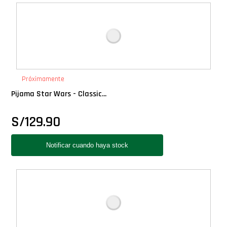
Deluxe
Ediciones Limitadas
Exclusivos
Próximamente
Pijama Star Wars - Classic...
Gift Cards
S/
129.90
Llaveros Pop
Moments
Movie Poster
Packs