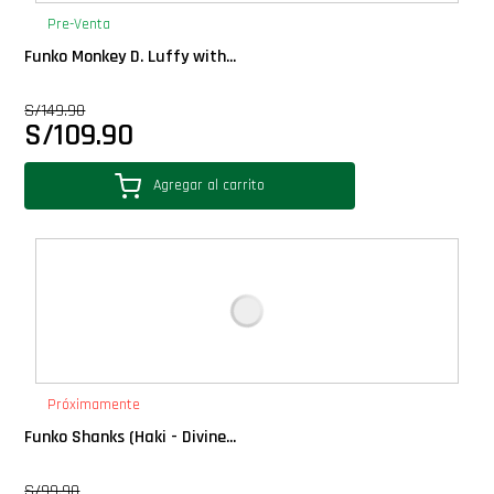
Pre-Venta
Funko Monkey D. Luffy with...
S/
149.90
S/
109.90
Agregar al carrito
Próximamente
Funko Shanks (Haki - Divine...
S/
99.90