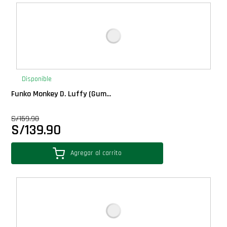
Deluxe
Ediciones Limitadas
Exclusivos
Disponible
Funko Monkey D. Luffy (Gum...
Gift Cards
S/
159.90
S/
139.90
Llaveros Pop
Agregar al carrito
Moments
Movie Poster
Packs