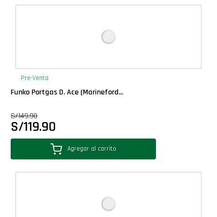
Pre-Venta
Funko Portgas D. Ace (Marineford...
S/
149.90
S/
119.90
Agregar al carrito