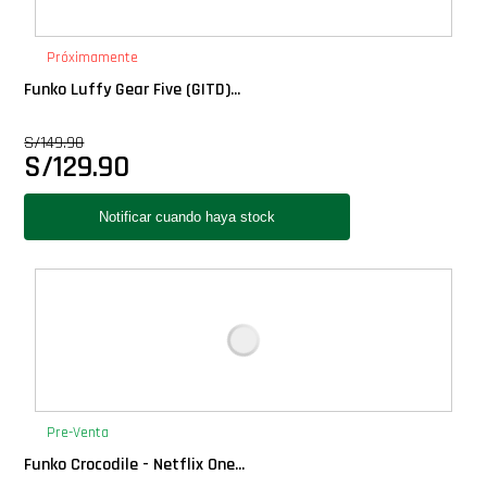
PLUS!
Próximamente
Plush
Funko Luffy Gear Five (GITD)...
S/
149.90
Pop Nook (Rincon)
S/
129.90
Pop Regular
Pop Rides
Pop Town
Premium
Pre-Venta
PRÓXIMAMENTE
Funko Crocodile - Netflix One...