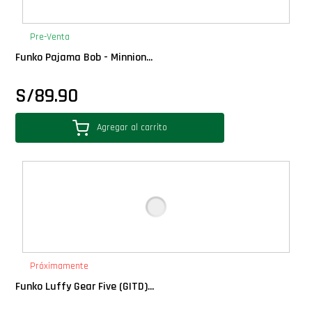
PLUS!
Pre-Venta
Plush
Funko Pajama Bob - Minnion...
S/
89.90
Pop Nook (Rincon)
Agregar al carrito
Pop Regular
Pop Rides
Pop Town
Premium
Próximamente
Funko Luffy Gear Five (GITD)...
PRÓXIMAMENTE