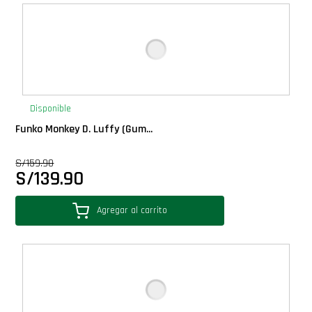
Deluxe
Ediciones Limitadas
Exclusivos
Disponible
Funko Monkey D. Luffy (Gum...
Gift Cards
S/
159.90
S/
139.90
Llaveros Pop
Agregar al carrito
Moments
Movie Poster
Packs