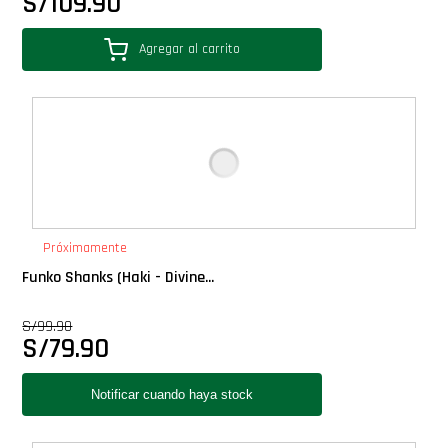
S/
109.90
Agregar al carrito
Próximamente
Funko Shanks (Haki - Divine...
S/
99.90
S/
79.90