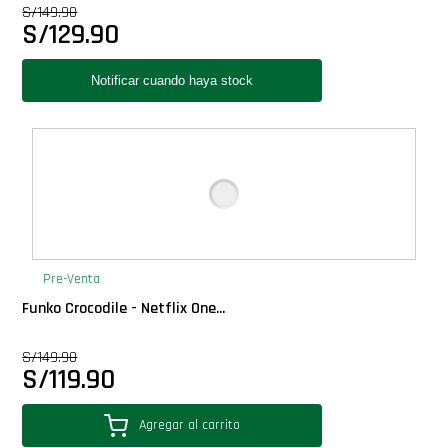
S/
149.90
Star Wars Oferta
S/
129.90
Pre-Venta
Funko Crocodile - Netflix One...
S/
149.90
S/
119.90
Agregar al carrito