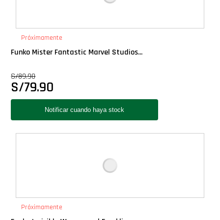
PLUS!
Próximamente
Plush
Funko Mister Fantastic Marvel Studios...
Pop Nook (Rincon)
S/
89.90
S/
79.90
Pop Regular
Pop Rides
Pop Town
Premium
PRÓXIMAMENTE
Próximamente