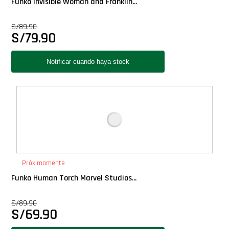
Funko Invisible Woman and Franklin...
Star Wars Oferta
S/
89.90
S/
79.90
Próximamente
Funko Human Torch Marvel Studios...
S/
89.90
S/
69.90