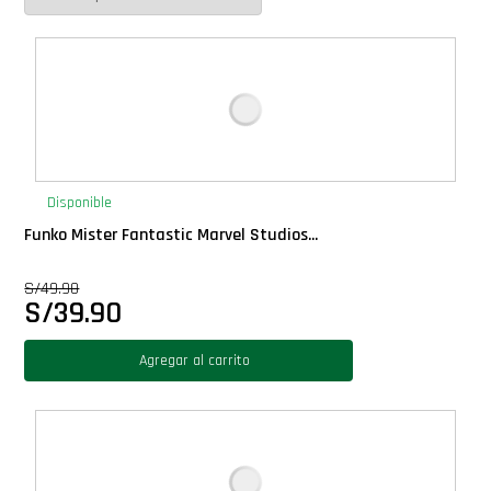
Deluxe
Ediciones Limitadas
Exclusivos
Disponible
Gift Cards
Funko Mister Fantastic Marvel Studios...
S/
49.90
Llaveros Pop
S/
39.90
Moments
Agregar al carrito
Movie Poster
Packs