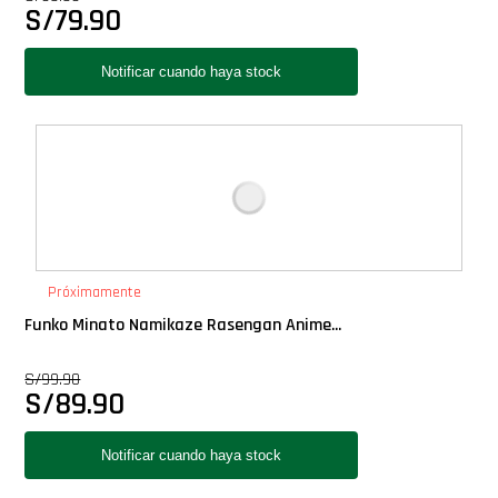
S/
79.90
Star Wars Oferta
Próximamente
Funko Minato Namikaze Rasengan Anime...
S/
99.90
S/
89.90