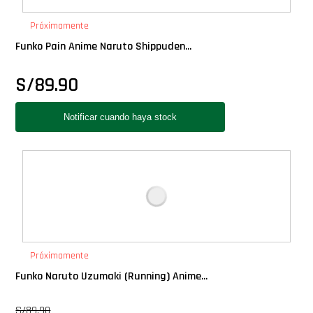
PLUS!
Próximamente
Funko Pain Anime Naruto Shippuden...
Plush
S/
89.90
Pop Nook (Rincon)
Pop Regular
Pop Rides
Pop Town
Premium
Próximamente
Funko Naruto Uzumaki (Running) Anime...
PRÓXIMAMENTE
S/
89.90