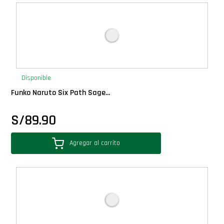
Deluxe
Ediciones Limitadas
Exclusivos
Disponible
Funko Naruto Six Path Sage...
Gift Cards
S/
89.90
Llaveros Pop
Agregar al carrito
Moments
Movie Poster
Packs