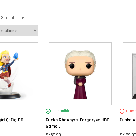
 3 resultados
Disponible
Próx
irl Q-Fig DC
Funko Rhaenyra Targaryen HBO
Funko A
Game...
S/
89.90
S/
159.9