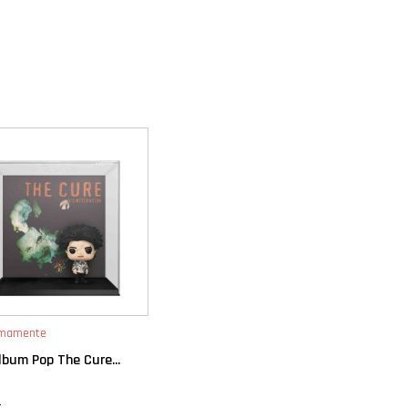
imamente
lbum Pop The Cure...
0