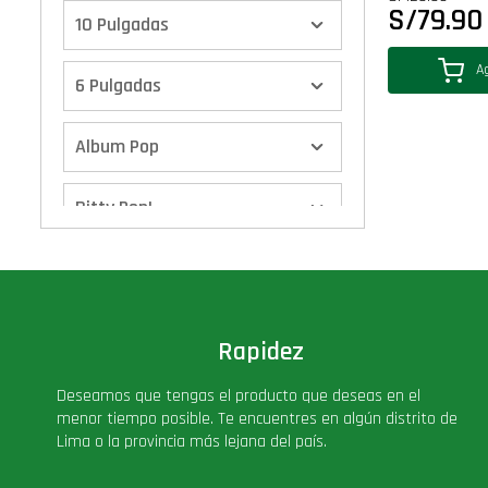
S/
79.90
10 Pulgadas
Ag
6 Pulgadas
Album Pop
Bitty Pop!
Boxes
Calendario de Adviento
Rapidez
Cover Pop!
Deseamos que tengas el producto que deseas en el
menor tiempo posible. Te encuentres en algún distrito de
Lima o la provincia más lejana del país.
Deluxe