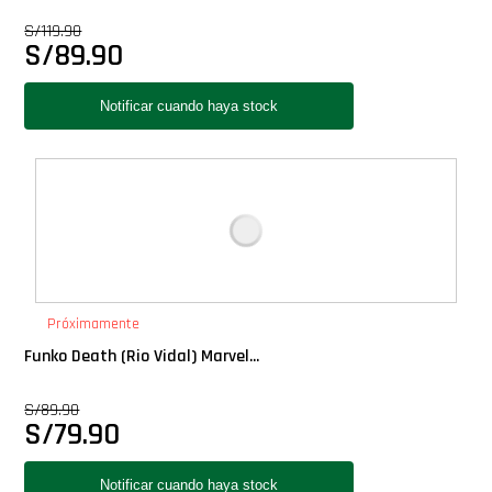
Star Wars Oferta
S/
119.90
S/
89.90
Próximamente
Funko Death (Rio Vidal) Marvel...
S/
89.90
S/
79.90