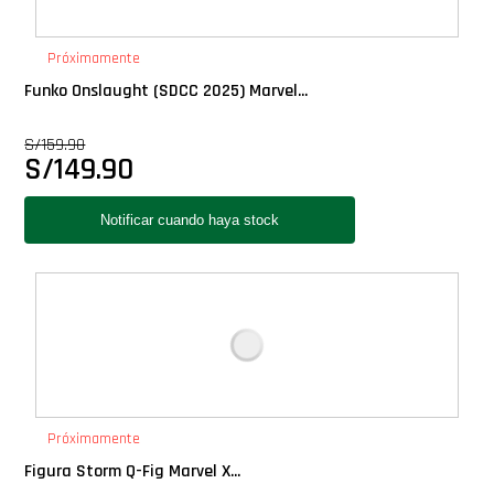
PLUS!
Próximamente
Plush
Funko Onslaught (SDCC 2025) Marvel...
S/
159.90
Pop Nook (Rincon)
S/
149.90
Pop Regular
Pop Rides
Pop Town
Premium
Próximamente
PRÓXIMAMENTE
Figura Storm Q-Fig Marvel X...