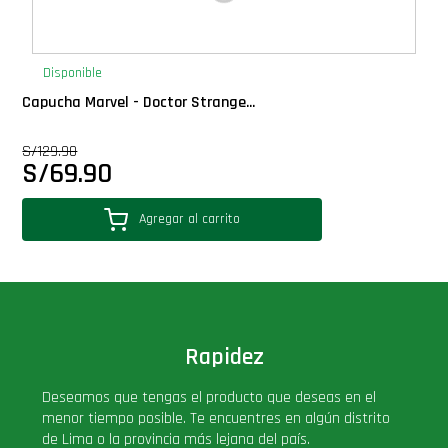
Disponible
Capucha Marvel - Doctor Strange...
S/
129.90
S/
69.90
Agregar al carrito
Rapidez
Deseamos que tengas el producto que deseas en el
menor tiempo posible. Te encuentres en algún distrito
de Lima o la provincia más lejana del país.