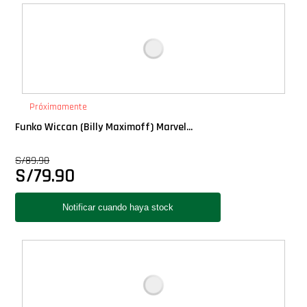
Deluxe
Ediciones Limitadas
Exclusivos
Próximamente
Funko Wiccan (Billy Maximoff) Marvel...
Gift Cards
S/
89.90
S/
79.90
Llaveros Pop
Moments
Movie Poster
Packs