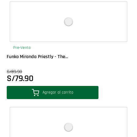
Deluxe
Ediciones Limitadas
Exclusivos
Pre-Venta
Funko Miranda Priestly - The...
Gift Cards
S/
89.90
S/
79.90
Llaveros Pop
Agregar al carrito
Moments
Movie Poster
Packs