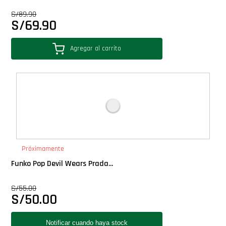
Star Wars Oferta
S/
89.90
S/
69.90
Agregar al carrito
Próximamente
Funko Pop Devil Wears Prada...
S/
55.00
S/
50.00