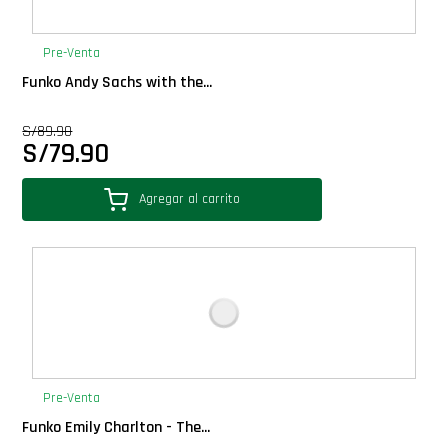
PLUS!
Pre-Venta
Plush
Funko Andy Sachs with the...
S/
89.90
Pop Nook (Rincon)
S/
79.90
Pop Regular
Agregar al carrito
Pop Rides
Pop Town
Premium
Pre-Venta
PRÓXIMAMENTE
Funko Emily Charlton - The...