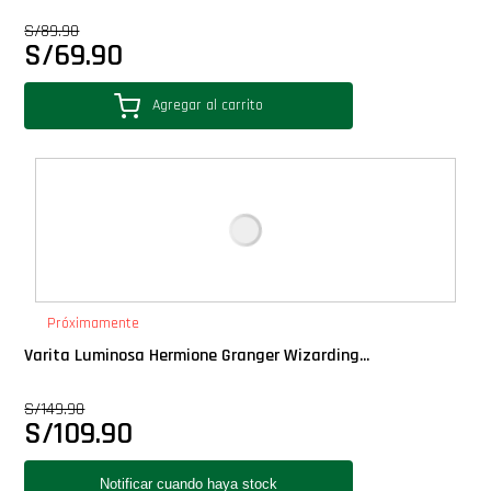
Star Wars Oferta
S/
89.90
S/
69.90
Agregar al carrito
Próximamente
Varita Luminosa Hermione Granger Wizarding...
S/
149.90
S/
109.90