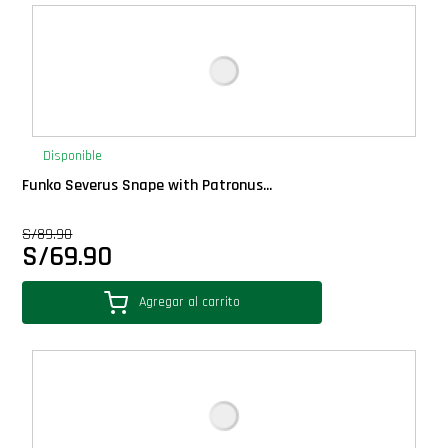
Deluxe
Ediciones Limitadas
Exclusivos
Disponible
Funko Severus Snape with Patronus...
Gift Cards
S/
89.90
S/
69.90
Llaveros Pop
Agregar al carrito
Moments
Movie Poster
Packs