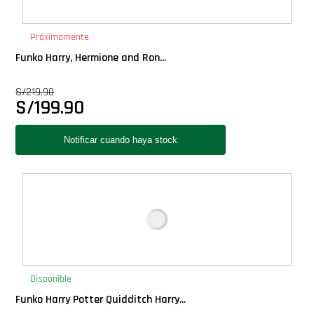
PLUS!
Próximamente
Plush
Funko Harry, Hermione and Ron...
S/
219.90
Pop Nook (Rincon)
S/
199.90
Pop Regular
Pop Rides
Pop Town
Premium
Disponible
PRÓXIMAMENTE
Funko Harry Potter Quidditch Harry...