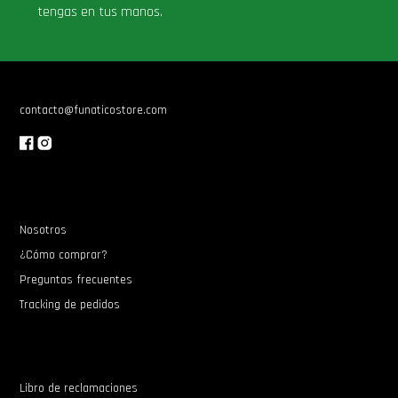
tengas en tus manos.
Star Wars Oferta
contacto@funaticostore.com
Nosotros
¿Cómo comprar?
Preguntas frecuentes
Tracking de pedidos
Libro de reclamaciones