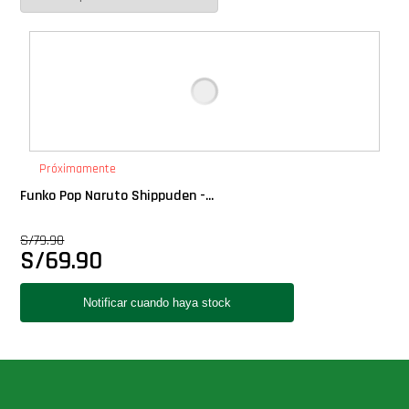
Deluxe
Ediciones Limitadas
Exclusivos
Próximamente
Gift Cards
Funko Pop Naruto Shippuden -...
S/
79.90
Llaveros Pop
S/
69.90
Moments
Movie Poster
Packs