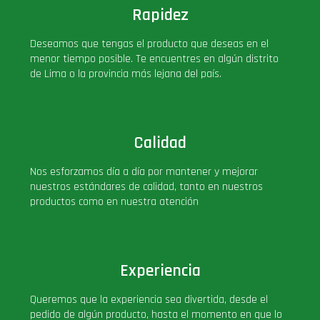
Rapidez
PLUS!
Deseamos que tengas el producto que deseas en el
menor tiempo posible. Te encuentres en algún distrito
Plush
de Lima o la provincia más lejana del país.
Pop Nook (Rincon)
Calidad
Pop Regular
Nos esforzamos día a día por mantener y mejorar
Pop Rides
nuestros estándares de calidad, tanto en nuestros
productos como en nuestra atención
Pop Town
Premium
Experiencia
Queremos que la experiencia sea divertida, desde el
PRÓXIMAMENTE
pedido de algún producto, hasta el momento en que lo