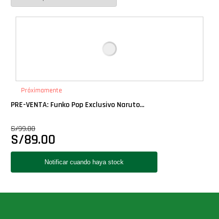
Deluxe
Ediciones Limitadas
Exclusivos
Próximamente
Gift Cards
PRE-VENTA: Funko Pop Exclusivo Naruto...
S/
99.00
Llaveros Pop
S/
89.00
Moments
Movie Poster
Packs