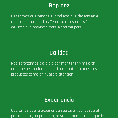
Rapidez
PLUS!
Deseamos que tengas el producto que deseas en el
menor tiempo posible. Te encuentres en algún distrito
Plush
de Lima o la provincia más lejana del país.
Pop Nook (Rincon)
Calidad
Pop Regular
Nos esforzamos día a día por mantener y mejorar
Pop Rides
nuestros estándares de calidad, tanto en nuestros
productos como en nuestra atención
Pop Town
Premium
Experiencia
Queremos que la experiencia sea divertida, desde el
PRÓXIMAMENTE
pedido de algún producto, hasta el momento en que lo