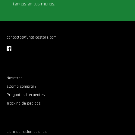
tengas en tus manos.
Star Wars Oferta
contacto@funaticostore.com
Nosotros
¿Cómo comprar?
Preguntas frecuentes
Tracking de pedidos
Libro de reclamaciones