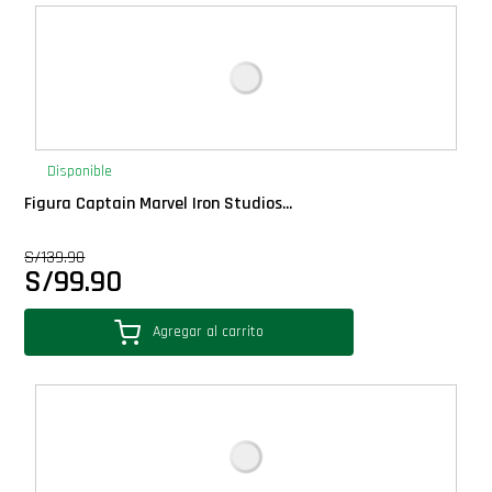
Deluxe
Ediciones Limitadas
Exclusivos
Disponible
Figura Captain Marvel Iron Studios...
Gift Cards
S/
139.90
S/
99.90
Llaveros Pop
Agregar al carrito
Moments
Movie Poster
Packs