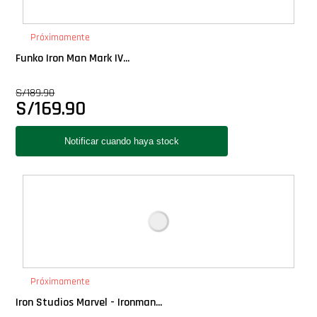
PLUS!
Próximamente
Plush
Funko Iron Man Mark IV...
S/
189.90
Pop Nook (Rincon)
S/
169.90
Pop Regular
Pop Rides
Pop Town
Premium
Próximamente
PRÓXIMAMENTE
Iron Studios Marvel - Ironman...