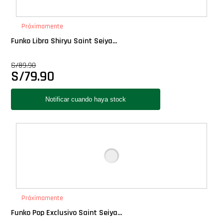
PLUS!
Próximamente
Plush
Funko Libra Shiryu Saint Seiya...
S/
89.90
Pop Nook (Rincon)
S/
79.90
Pop Regular
Pop Rides
Pop Town
Premium
Próximamente
PRÓXIMAMENTE
Funko Pop Exclusivo Saint Seiya...