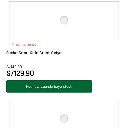
Deluxe
Ediciones Limitadas
Exclusivos
Próximamente
Funko Saori Kido Saint Seiya...
Gift Cards
S/
149.90
S/
129.90
Llaveros Pop
Moments
Movie Poster
Packs