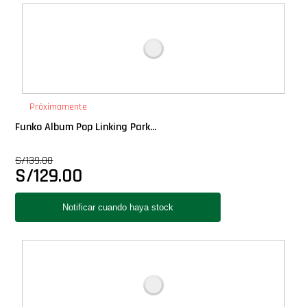
Deluxe
Ediciones Limitadas
Exclusivos
Próximamente
Funko Album Pop Linking Park...
Gift Cards
S/
139.00
S/
129.00
Llaveros Pop
Moments
Movie Poster
Packs