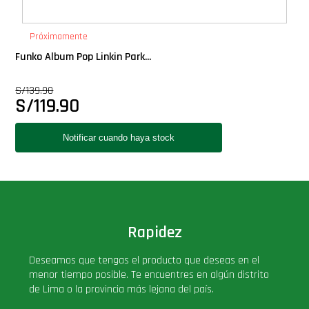
PLUS!
Próximamente
Plush
Funko Album Pop Linkin Park...
S/
139.90
Pop Nook (Rincon)
S/
119.90
Pop Regular
Pop Rides
Pop Town
Rapidez
Premium
Deseamos que tengas el producto que deseas en el
menor tiempo posible. Te encuentres en algún distrito
PRÓXIMAMENTE
de Lima o la provincia más lejana del país.