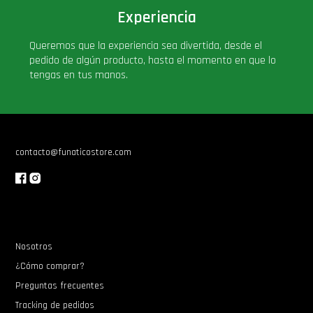
Experiencia
PLUS!
Queremos que la experiencia sea divertida, desde el
Plush
pedido de algún producto, hasta el momento en que lo
tengas en tus manos.
Pop Nook (Rincon)
Pop Regular
contacto@funaticostore.com
Pop Rides
Pop Town
Nosotros
Premium
¿Cómo comprar?
Preguntas frecuentes
PRÓXIMAMENTE
Tracking de pedidos