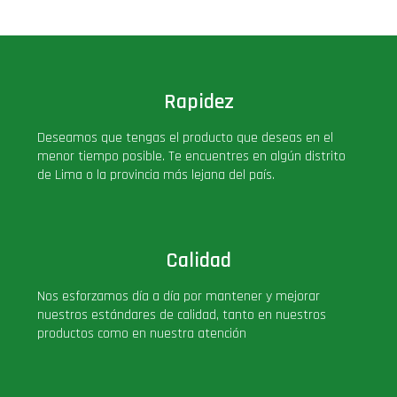
Deluxe
Ediciones Limitadas
Rapidez
Exclusivos
Deseamos que tengas el producto que deseas en el
menor tiempo posible. Te encuentres en algún distrito
Gift Cards
de Lima o la provincia más lejana del país.
Llaveros Pop
Calidad
Moments
Nos esforzamos día a día por mantener y mejorar
nuestros estándares de calidad, tanto en nuestros
Movie Poster
productos como en nuestra atención
Packs