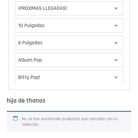
¡PRÓXIMAS LLEGADAS!
10 Pulgadas
6 Pulgadas
Album Pop
Bitty Pop!
Boxes
hija de thanos
Calendario de Adviento
No se han encontrado productos que coincidan con tu
selección.
Cover Pop!