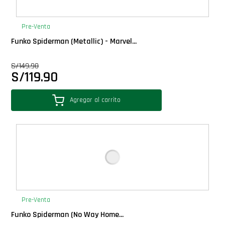
PLUS!
Pre-Venta
Plush
Funko Spiderman (Metallic) - Marvel...
S/
149.90
Pop Nook (Rincon)
S/
119.90
Pop Regular
Agregar al carrito
Pop Rides
Pop Town
Premium
Pre-Venta
PRÓXIMAMENTE
Funko Spiderman (No Way Home...