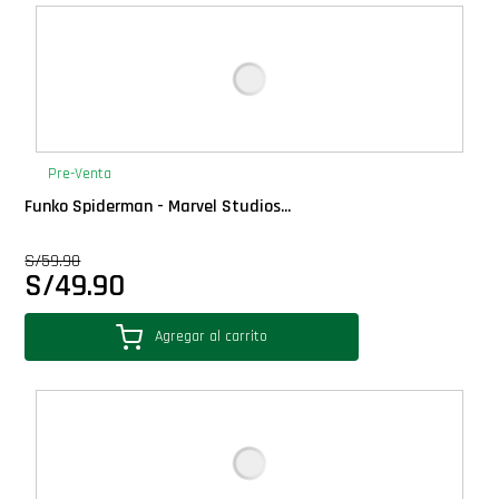
Deluxe
Ediciones Limitadas
Exclusivos
Pre-Venta
Funko Spiderman - Marvel Studios...
Gift Cards
S/
59.90
S/
49.90
Llaveros Pop
Agregar al carrito
Moments
Movie Poster
Packs