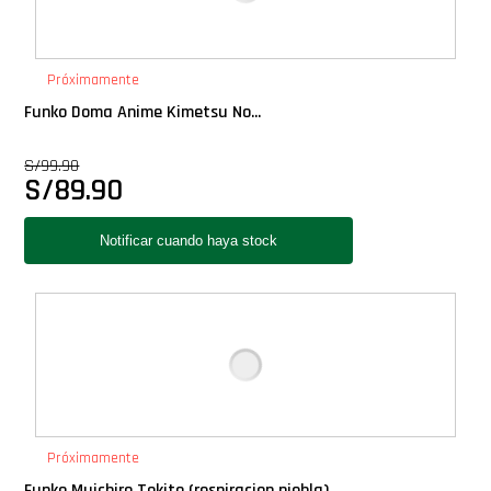
Próximamente
Funko Doma Anime Kimetsu No...
S/
99.90
S/
89.90
Próximamente
Funko Muichiro Tokito (respiracion niebla)...