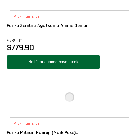
PLUS!
Próximamente
Plush
Funko Zenitsu Agatsuma Anime Demon...
S/
89.90
Pop Nook (Rincon)
S/
79.90
Pop Regular
Pop Rides
Pop Town
Premium
Próximamente
PRÓXIMAMENTE
Funko Mitsuri Kanroji (Mark Pose)...