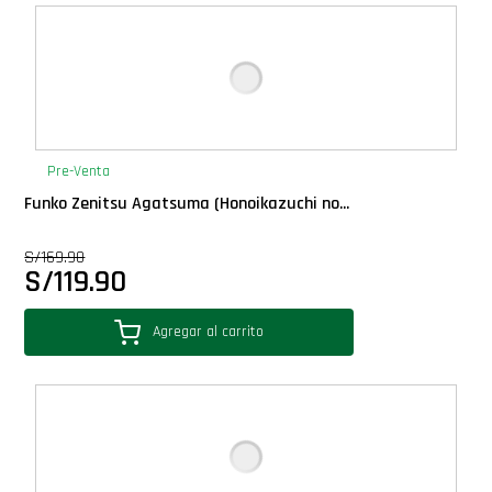
Deluxe
Ediciones Limitadas
Exclusivos
Pre-Venta
Funko Zenitsu Agatsuma (Honoikazuchi no...
Gift Cards
S/
169.90
S/
119.90
Llaveros Pop
Agregar al carrito
Moments
Movie Poster
Packs