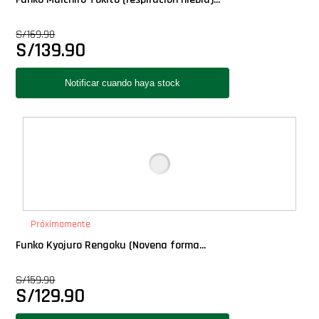
S/
169.90
S/
139.90
Próximamente
Funko Kyojuro Rengoku (Novena forma...
S/
159.90
S/
129.90