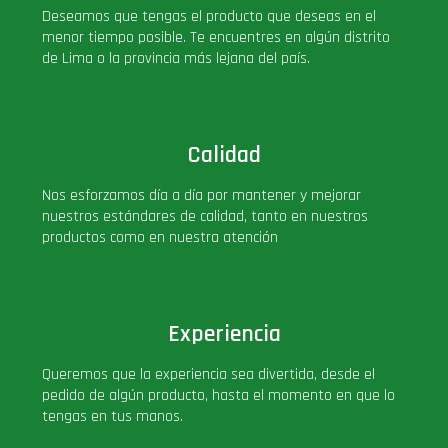
Deseamos que tengas el producto que deseas en el
PLUS!
menor tiempo posible. Te encuentres en algún distrito
de Lima o la provincia más lejana del país.
Plush
Pop Nook (Rincon)
Calidad
Pop Regular
Nos esforzamos día a día por mantener y mejorar
nuestros estándares de calidad, tanto en nuestros
productos como en nuestra atención
Pop Rides
Pop Town
Experiencia
Premium
Queremos que la experiencia sea divertida, desde el
pedido de algún producto, hasta el momento en que lo
tengas en tus manos.
PRÓXIMAMENTE