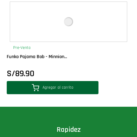
Deluxe
Ediciones Limitadas
Exclusivos
Pre-Venta
Funko Pajama Bob - Minnion...
Gift Cards
S/
89.90
Llaveros Pop
Agregar al carrito
Moments
Movie Poster
Packs
Rapidez