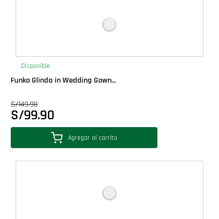
Packs
PLUS!
Disponible
Plush
Funko Glinda in Wedding Gown...
Pop Nook (Rincon)
S/
149.90
S/
99.90
Pop Regular
Agregar al carrito
Pop Rides
Pop Town
Premium