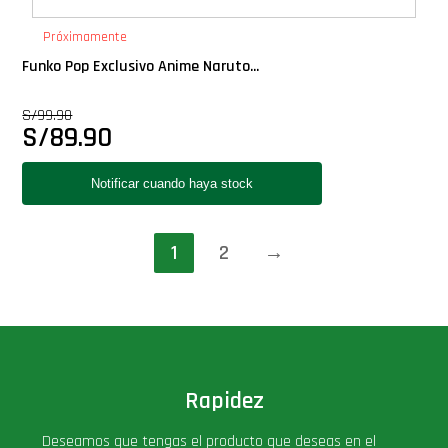
Próximamente
Funko Pop Exclusivo Anime Naruto...
S/
99.90
S/
89.90
1
2
→
Rapidez
Deseamos que tengas el producto que deseas en el