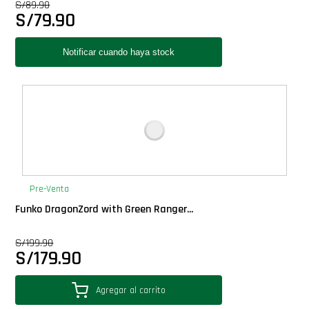
S/
89.90
S/
79.90
Pre-Venta
Funko DragonZord with Green Ranger...
S/
199.90
S/
179.90
Agregar al carrito