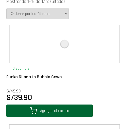
Mostrando 1–16 de 17 resultados
Cover Pop!
Deluxe
Ediciones Limitadas
Exclusivos
Disponible
Gift Cards
Funko Glinda in Bubble Gown...
S/
49.90
Llaveros Pop
S/
39.90
Moments
Agregar al carrito
Movie Poster