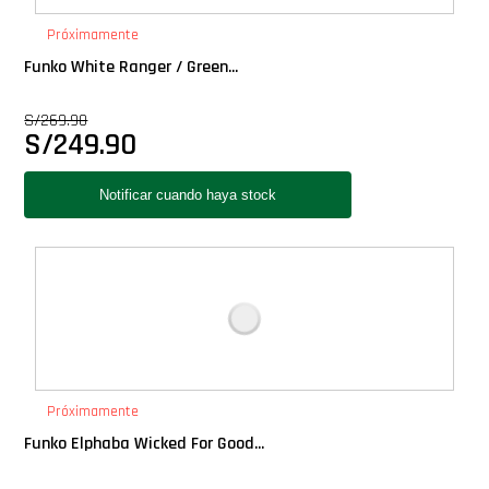
PRÓXIMAMENTE
Próximamente
Funko White Ranger / Green...
Star Wars Oferta
S/
269.90
S/
249.90
Próximamente
Funko Elphaba Wicked For Good...