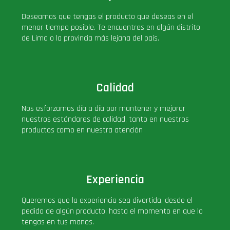
PLUS!
Deseamos que tengas el producto que deseas en el
menor tiempo posible. Te encuentres en algún distrito
de Lima o la provincia más lejana del país.
Plush
Pop Nook (Rincon)
Calidad
Pop Regular
Nos esforzamos día a día por mantener y mejorar
nuestros estándares de calidad, tanto en nuestros
Pop Rides
productos como en nuestra atención
Pop Town
Experiencia
Premium
Queremos que la experiencia sea divertida, desde el
pedido de algún producto, hasta el momento en que lo
PRÓXIMAMENTE
tengas en tus manos.