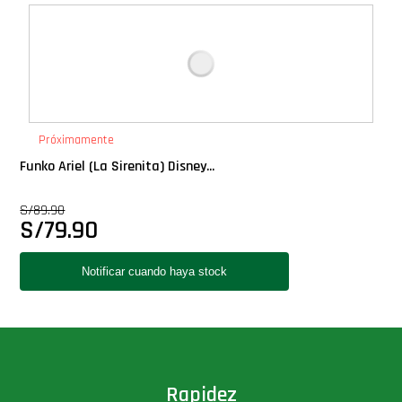
Deluxe
Ediciones Limitadas
Exclusivos
Próximamente
Funko Ariel (La Sirenita) Disney...
Gift Cards
S/
89.90
S/
79.90
Llaveros Pop
Moments
Movie Poster
Packs
Rapidez