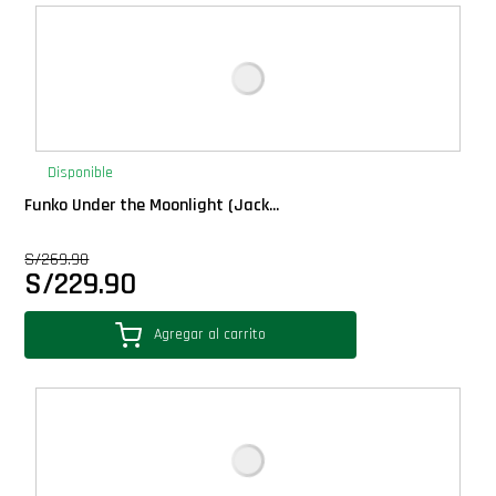
Deluxe
Ediciones Limitadas
Exclusivos
Disponible
Funko Under the Moonlight (Jack...
Gift Cards
S/
269.90
S/
229.90
Llaveros Pop
Agregar al carrito
Moments
Movie Poster
Packs