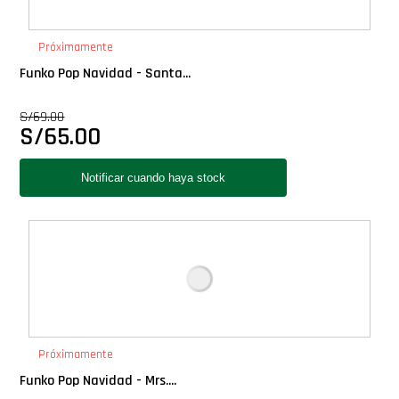
PLUS!
Próximamente
Plush
Funko Pop Navidad - Santa...
S/
69.00
Pop Nook (Rincon)
S/
65.00
Pop Regular
Pop Rides
Pop Town
Premium
Próximamente
PRÓXIMAMENTE
Funko Pop Navidad - Mrs....