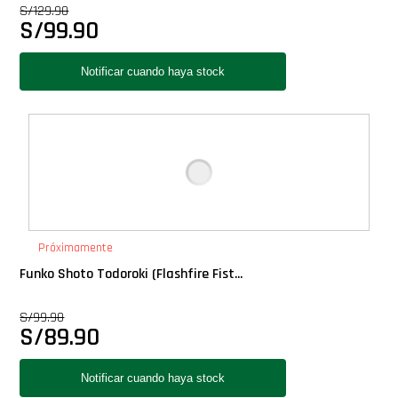
S/
129.90
Star Wars Oferta
S/
99.90
Próximamente
Funko Shoto Todoroki (Flashfire Fist...
S/
99.90
S/
89.90