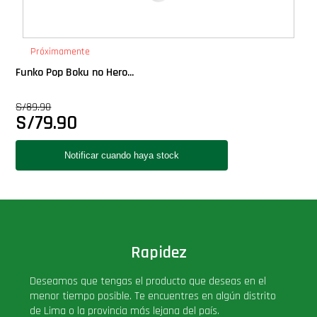
Próximamente
Funko Pop Boku no Hero...
S/
89.90
S/
79.90
Rapidez
Deseamos que tengas el producto que deseas en el
menor tiempo posible. Te encuentres en algún distrito
de Lima o la provincia más lejana del país.