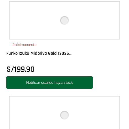
Deluxe
Ediciones Limitadas
Exclusivos
Próximamente
Funko Izuku Midoriya Gold (2026...
Gift Cards
S/
199.90
Llaveros Pop
Moments
Movie Poster
Packs