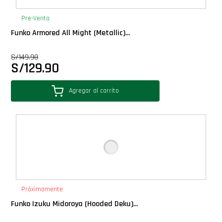
PLUS!
Pre-Venta
Funko Armored All Might (Metallic)...
Plush
S/
149.90
S/
129.90
Pop Nook (Rincon)
Agregar al carrito
Pop Regular
Pop Rides
Pop Town
Premium
Próximamente
Funko Izuku Midoroya (Hooded Deku)...
PRÓXIMAMENTE