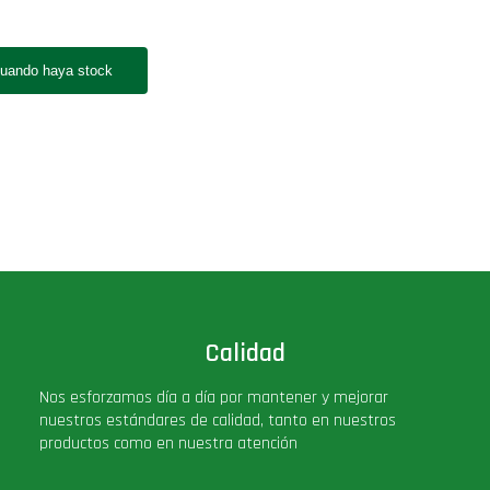
Calidad
Nos esforzamos día a día por mantener y mejorar
nuestros estándares de calidad, tanto en nuestros
productos como en nuestra atención