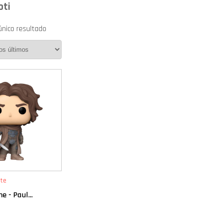
oti
único resultado
te
e - Paul...