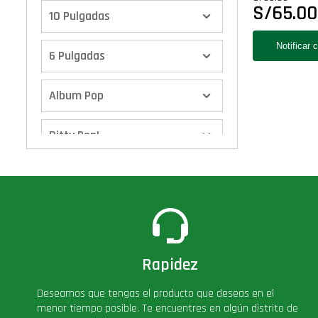
S/
65.00
10 Pulgadas
6 Pulgadas
Album Pop
Bitty Pop!
Boxes
Calendario de Adviento
Cover Pop!
Rapidez
Deseamos que tengas el producto que deseas en el
Deluxe
menor tiempo posible. Te encuentres en algún distrito de