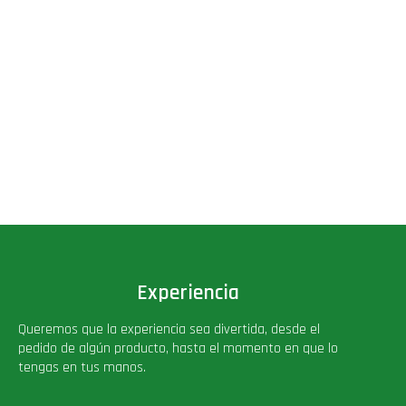
Experiencia
Queremos que la experiencia sea divertida, desde el
pedido de algún producto, hasta el momento en que lo
tengas en tus manos.