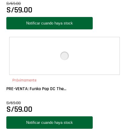
S/
69.00
Star Wars Oferta
S/
59.00
Próximamente
PRE-VENTA: Funko Pop DC The...
S/
69.00
S/
59.00