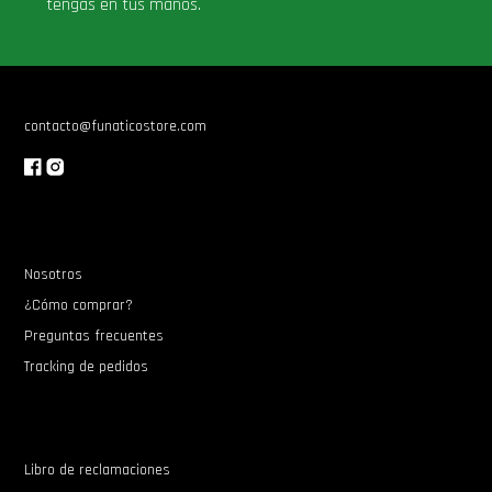
tengas en tus manos.
contacto@funaticostore.com
Nosotros
¿Cómo comprar?
Preguntas frecuentes
Tracking de pedidos
Libro de reclamaciones