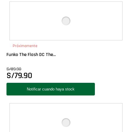
Deluxe
Ediciones Limitadas
Exclusivos
Próximamente
Funko The Flash DC The...
Gift Cards
S/
89.90
S/
79.90
Llaveros Pop
Moments
Movie Poster
Packs