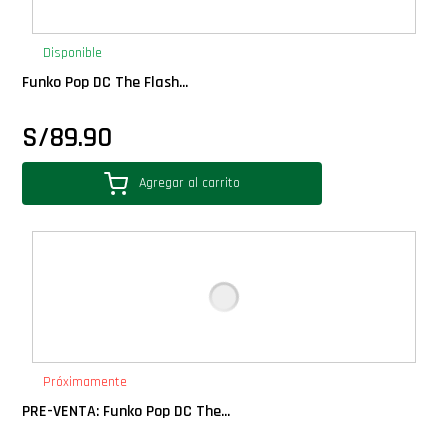
PLUS!
Disponible
Plush
Funko Pop DC The Flash...
S/
89.90
Pop Nook (Rincon)
Agregar al carrito
Pop Regular
Pop Rides
Pop Town
Premium
Próximamente
PRE-VENTA: Funko Pop DC The...
PRÓXIMAMENTE