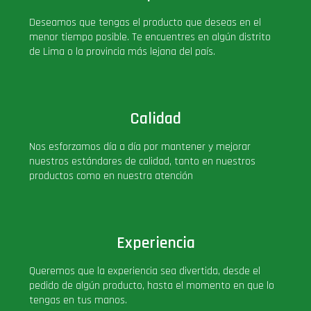
PLUS!
Deseamos que tengas el producto que deseas en el
menor tiempo posible. Te encuentres en algún distrito
de Lima o la provincia más lejana del país.
Plush
Pop Nook (Rincon)
Calidad
Pop Regular
Nos esforzamos día a día por mantener y mejorar
nuestros estándares de calidad, tanto en nuestros
Pop Rides
productos como en nuestra atención
Pop Town
Experiencia
Premium
Queremos que la experiencia sea divertida, desde el
pedido de algún producto, hasta el momento en que lo
PRÓXIMAMENTE
tengas en tus manos.