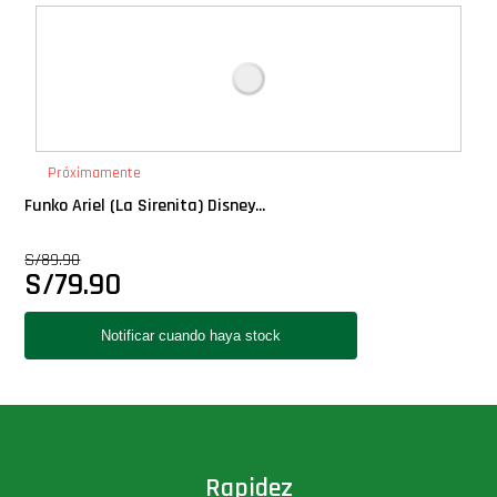
Deluxe
Ediciones Limitadas
Exclusivos
Próximamente
Funko Ariel (La Sirenita) Disney...
Gift Cards
S/
89.90
S/
79.90
Llaveros Pop
Moments
Movie Poster
Packs
Rapidez