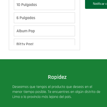
10 Pulgadas
6 Pulgadas
Album Pop
Bitty Pop!
Boxes
Calendario de Adviento
Rapidez
Cover Pop!
Deseamos que tengas el producto que deseas en el
menor tiempo posible. Te encuentres en algún distrito de
Deluxe
Lima o la provincia más lejana del país.