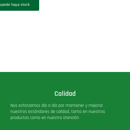
Calidad
Nos esforzamos día a día por mantener y mejorar
nuestros estándares de calidad, tanto en nuestros
productos como en nuestra atención