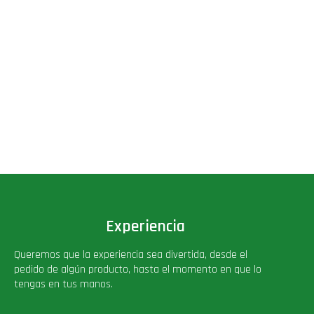
Experiencia
Queremos que la experiencia sea divertida, desde el
pedido de algún producto, hasta el momento en que lo
tengas en tus manos.