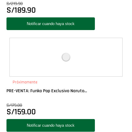
S/
219.90
Star Wars Oferta
S/
189.90
Próximamente
PRE-VENTA: Funko Pop Exclusivo Naruto...
S/
179.00
S/
159.00