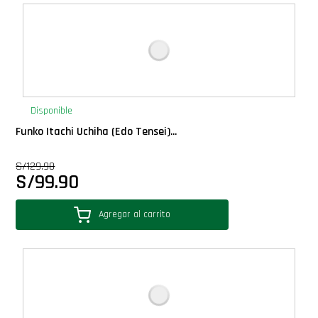
Deluxe
Ediciones Limitadas
Exclusivos
Disponible
Funko Itachi Uchiha (Edo Tensei)...
Gift Cards
S/
129.90
S/
99.90
Llaveros Pop
Agregar al carrito
Moments
Movie Poster
Packs