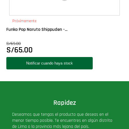
Próximamente
Funko Pop Naruto Shippuden -...
S/
69.00
S/
65.00
Rapidez
Deseamos que tengas el producto que deseas en el
menor tiempo posible. Te encuentres en algún distrito
de Lima o la provincia más lejana del país.