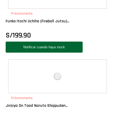
PLUS!
Próximamente
Plush
Funko Itachi Uchiha (Fireball Jutsu)...
S/
199.90
Pop Nook (Rincon)
Pop Regular
Pop Rides
Pop Town
Premium
Próximamente
Jiraiya On Toad Naruto Shippuden...
PRÓXIMAMENTE