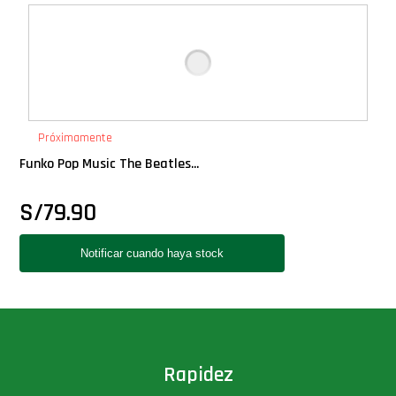
Deluxe
Ediciones Limitadas
Exclusivos
Próximamente
Funko Pop Music The Beatles...
Gift Cards
S/
79.90
Llaveros Pop
Moments
Movie Poster
Packs
Rapidez