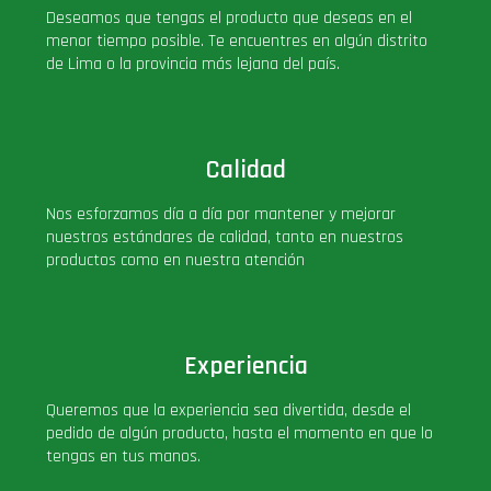
Deseamos que tengas el producto que deseas en el
PLUS!
menor tiempo posible. Te encuentres en algún distrito
de Lima o la provincia más lejana del país.
Plush
Pop Nook (Rincon)
Calidad
Pop Regular
Nos esforzamos día a día por mantener y mejorar
nuestros estándares de calidad, tanto en nuestros
productos como en nuestra atención
Pop Rides
Pop Town
Experiencia
Premium
Queremos que la experiencia sea divertida, desde el
pedido de algún producto, hasta el momento en que lo
tengas en tus manos.
PRÓXIMAMENTE