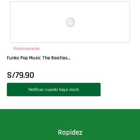
Deluxe
Ediciones Limitadas
Exclusivos
Próximamente
Funko Pop Music The Beatles...
Gift Cards
S/
79.90
Llaveros Pop
Moments
Movie Poster
Packs
Rapidez