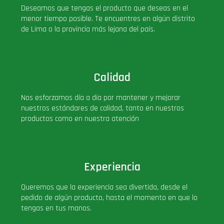
Deseamos que tengas el producto que deseas en el
PLUS!
menor tiempo posible. Te encuentres en algún distrito
de Lima o la provincia más lejana del país.
Plush
Pop Nook (Rincon)
Calidad
Pop Regular
Nos esforzamos día a día por mantener y mejorar
nuestros estándares de calidad, tanto en nuestros
productos como en nuestra atención
Pop Rides
Pop Town
Experiencia
Premium
Queremos que la experiencia sea divertida, desde el
pedido de algún producto, hasta el momento en que lo
tengas en tus manos.
PRÓXIMAMENTE