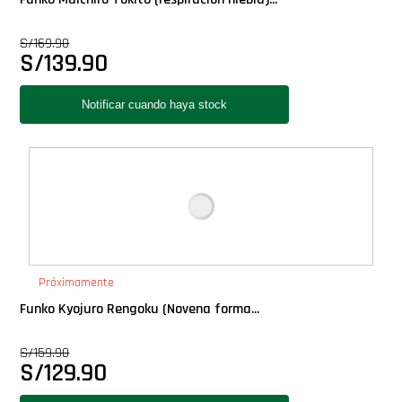
S/
169.90
S/
139.90
Próximamente
Funko Kyojuro Rengoku (Novena forma...
S/
159.90
S/
129.90