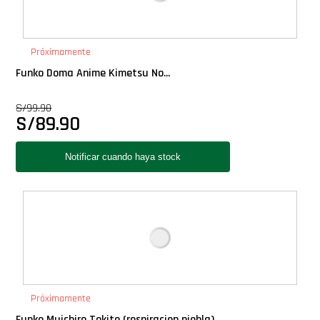
Próximamente
Funko Doma Anime Kimetsu No...
S/
99.90
S/
89.90
Próximamente
Funko Muichiro Tokito (respiracion niebla)...