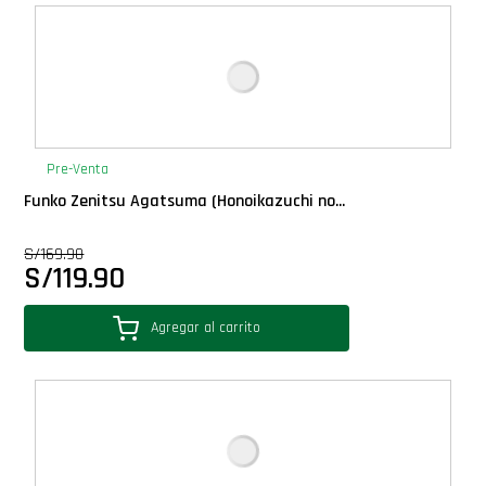
Deluxe
Ediciones Limitadas
Exclusivos
Pre-Venta
Funko Zenitsu Agatsuma (Honoikazuchi no...
Gift Cards
S/
169.90
S/
119.90
Llaveros Pop
Agregar al carrito
Moments
Movie Poster
Packs