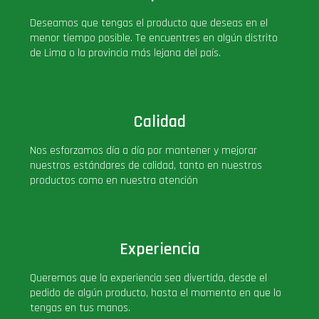
PLUS!
Deseamos que tengas el producto que deseas en el
menor tiempo posible. Te encuentres en algún distrito
de Lima o la provincia más lejana del país.
Plush
Pop Nook (Rincon)
Calidad
Pop Regular
Nos esforzamos día a día por mantener y mejorar
nuestros estándares de calidad, tanto en nuestros
Pop Rides
productos como en nuestra atención
Pop Town
Experiencia
Premium
Queremos que la experiencia sea divertida, desde el
pedido de algún producto, hasta el momento en que lo
PRÓXIMAMENTE
tengas en tus manos.