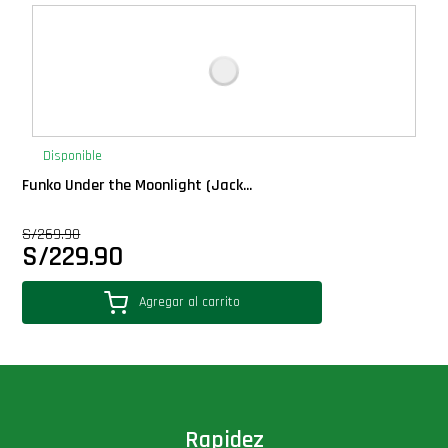
Deluxe
Ediciones Limitadas
Exclusivos
Disponible
Funko Under the Moonlight (Jack...
Gift Cards
S/
269.90
S/
229.90
Llaveros Pop
Agregar al carrito
Moments
Movie Poster
Packs
Rapidez