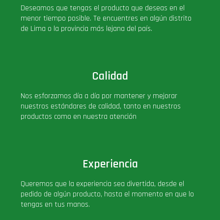
Deseamos que tengas el producto que deseas en el
PLUS!
menor tiempo posible. Te encuentres en algún distrito
de Lima o la provincia más lejana del país.
Plush
Pop Nook (Rincon)
Calidad
Pop Regular
Nos esforzamos día a día por mantener y mejorar
nuestros estándares de calidad, tanto en nuestros
productos como en nuestra atención
Pop Rides
Pop Town
Experiencia
Premium
Queremos que la experiencia sea divertida, desde el
pedido de algún producto, hasta el momento en que lo
tengas en tus manos.
PRÓXIMAMENTE