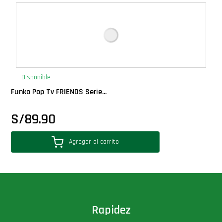
Deluxe
Ediciones Limitadas
Exclusivos
Disponible
Funko Pop Tv FRIENDS Serie...
Gift Cards
S/
89.90
Llaveros Pop
Agregar al carrito
Moments
Movie Poster
Packs
Rapidez