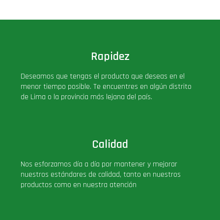
Deluxe
Ediciones Limitadas
Rapidez
Exclusivos
Deseamos que tengas el producto que deseas en el
menor tiempo posible. Te encuentres en algún distrito
Gift Cards
de Lima o la provincia más lejana del país.
Llaveros Pop
Moments
Calidad
Nos esforzamos día a día por mantener y mejorar
Movie Poster
nuestros estándares de calidad, tanto en nuestros
productos como en nuestra atención
Packs