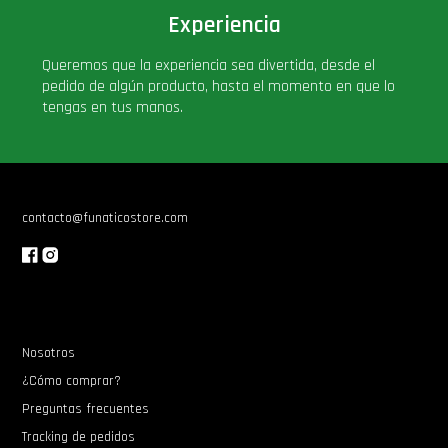
PLUS!
Experiencia
Plush
Queremos que la experiencia sea divertida, desde el
pedido de algún producto, hasta el momento en que lo
tengas en tus manos.
Pop Nook (Rincon)
Pop Regular
contacto@funaticostore.com
Pop Rides
Pop Town
Premium
Nosotros
¿Cómo comprar?
PRÓXIMAMENTE
Preguntas frecuentes
Tracking de pedidos
Star Wars Oferta