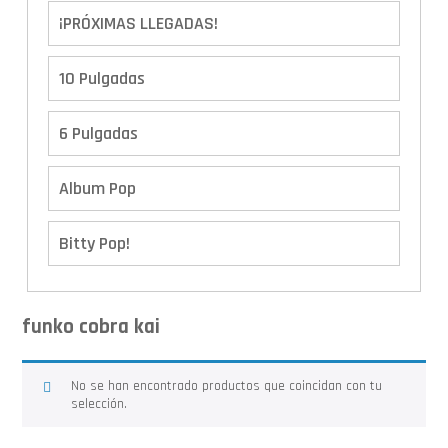
¡PRÓXIMAS LLEGADAS!
10 Pulgadas
6 Pulgadas
Album Pop
Bitty Pop!
Boxes
funko cobra kai
Calendario de Adviento
No se han encontrado productos que coincidan con tu
selección.
Cover Pop!