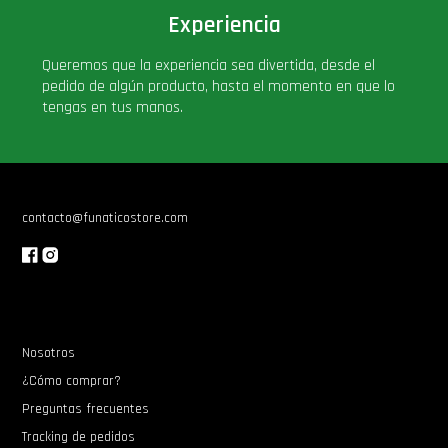
Experiencia
PLUS!
Queremos que la experiencia sea divertida, desde el
Plush
pedido de algún producto, hasta el momento en que lo
tengas en tus manos.
Pop Nook (Rincon)
Pop Regular
contacto@funaticostore.com
Pop Rides
Pop Town
Nosotros
Premium
¿Cómo comprar?
Preguntas frecuentes
PRÓXIMAMENTE
Tracking de pedidos