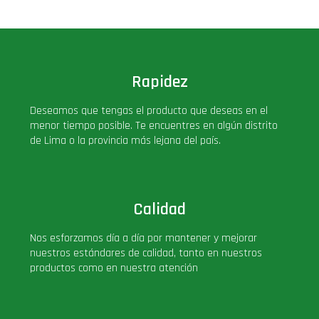
Deluxe
Ediciones Limitadas
Rapidez
Exclusivos
Deseamos que tengas el producto que deseas en el
menor tiempo posible. Te encuentres en algún distrito
Gift Cards
de Lima o la provincia más lejana del país.
Llaveros Pop
Calidad
Moments
Nos esforzamos día a día por mantener y mejorar
nuestros estándares de calidad, tanto en nuestros
Movie Poster
productos como en nuestra atención
Packs