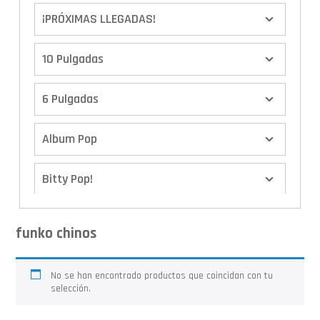
¡PRÓXIMAS LLEGADAS!
10 Pulgadas
6 Pulgadas
Album Pop
Bitty Pop!
Boxes
funko chinos
Calendario de Adviento
No se han encontrado productos que coincidan con tu
selección.
Cover Pop!