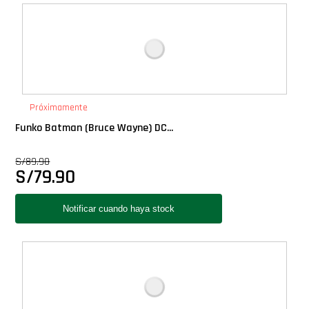
Deluxe
Ediciones Limitadas
Exclusivos
Próximamente
Funko Batman (Bruce Wayne) DC...
Gift Cards
S/
89.90
S/
79.90
Llaveros Pop
Moments
Movie Poster
Packs