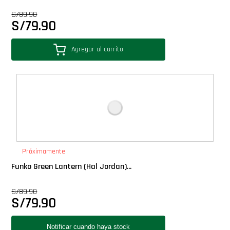
Star Wars Oferta
S/
89.90
S/
79.90
Agregar al carrito
Próximamente
Funko Green Lantern (Hal Jordan)...
S/
89.90
S/
79.90