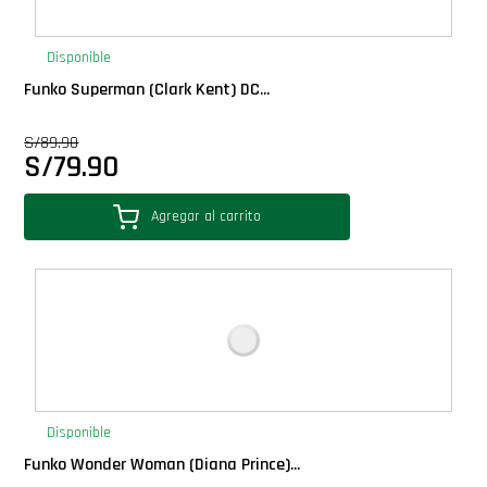
PLUS!
Disponible
Plush
Funko Superman (Clark Kent) DC...
S/
89.90
Pop Nook (Rincon)
S/
79.90
Pop Regular
Agregar al carrito
Pop Rides
Pop Town
Premium
Disponible
PRÓXIMAMENTE
Funko Wonder Woman (Diana Prince)...