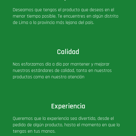
PLUS!
Deseamos que tengas el producto que deseas en el
menor tiempo posible. Te encuentres en algún distrito
de Lima o la provincia más lejana del país.
Plush
Pop Nook (Rincon)
Calidad
Pop Regular
Nos esforzamos día a día por mantener y mejorar
nuestros estándares de calidad, tanto en nuestros
Pop Rides
productos como en nuestra atención
Pop Town
Experiencia
Premium
Queremos que la experiencia sea divertida, desde el
pedido de algún producto, hasta el momento en que lo
PRÓXIMAMENTE
tengas en tus manos.