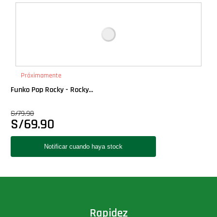
Deluxe
Ediciones Limitadas
Exclusivos
Próximamente
Funko Pop Rocky - Rocky...
Gift Cards
S/
79.90
S/
69.90
Llaveros Pop
Moments
Movie Poster
Packs
Rapidez