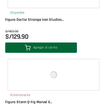
PLUS!
Disponible
Plush
Figura Doctor Strange Iron Studios...
S/
169.90
Pop Nook (Rincon)
S/
129.90
Pop Regular
Agregar al carrito
Pop Rides
Pop Town
Premium
Próximamente
PRÓXIMAMENTE
Figura Storm Q-Fig Marvel X...