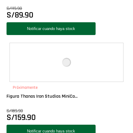
Star Wars Oferta
S/
119.90
S/
89.90
Próximamente
Figura Thanos Iron Studios MiniCo...
S/
189.90
S/
159.90