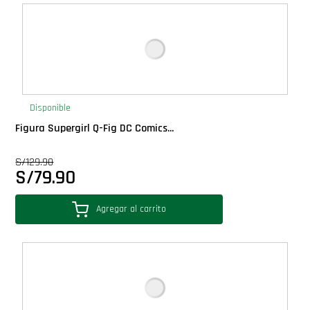
Deluxe
Ediciones Limitadas
Exclusivos
Disponible
Figura Supergirl Q-Fig DC Comics...
Gift Cards
S/
129.90
S/
79.90
Llaveros Pop
Agregar al carrito
Moments
Movie Poster
Packs