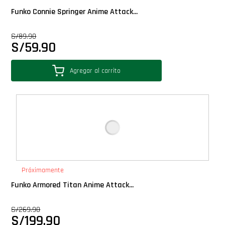
Funko Connie Springer Anime Attack...
S/
89.90
S/
59.90
Agregar al carrito
Próximamente
Funko Armored Titan Anime Attack...
S/
269.90
S/
199.90