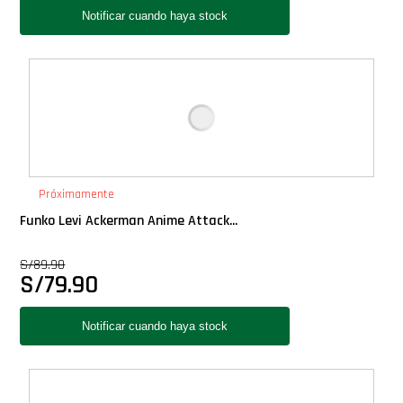
Pop Rides
Pop Town
Premium
PRÓXIMAMENTE
Próximamente
Funko Levi Ackerman Anime Attack...
Star Wars Oferta
S/
89.90
S/
79.90