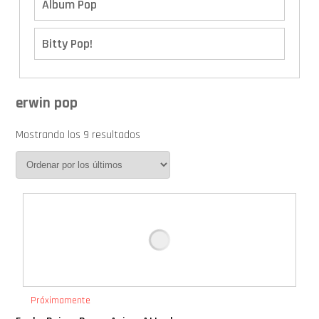
Album Pop
Bitty Pop!
Boxes
erwin pop
Calendario de Adviento
Mostrando los 9 resultados
Cover Pop!
Deluxe
Ediciones Limitadas
Exclusivos
Próximamente
Gift Cards