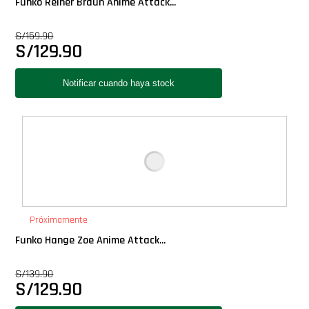
Funko Reiner Braun Anime Attack...
S/
159.90
Llaveros Pop
S/
129.90
Moments
Movie Poster
Packs
PLUS!
Próximamente
Plush
Funko Hange Zoe Anime Attack...
Pop Nook (Rincon)
S/
139.90
S/
129.90
Pop Regular