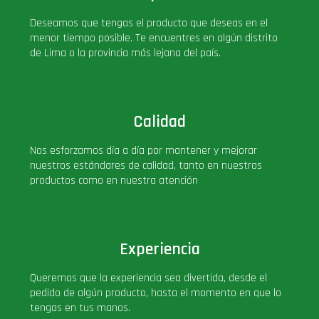
PLUS!
Deseamos que tengas el producto que deseas en el
menor tiempo posible. Te encuentres en algún distrito
de Lima o la provincia más lejana del país.
Plush
Pop Nook (Rincon)
Calidad
Pop Regular
Nos esforzamos día a día por mantener y mejorar
nuestros estándares de calidad, tanto en nuestros
Pop Rides
productos como en nuestra atención
Pop Town
Experiencia
Premium
Queremos que la experiencia sea divertida, desde el
pedido de algún producto, hasta el momento en que lo
PRÓXIMAMENTE
tengas en tus manos.