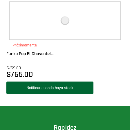
Deluxe
Ediciones Limitadas
Exclusivos
Próximamente
Funko Pop El Chavo del...
Gift Cards
S/
69.00
S/
65.00
Llaveros Pop
Moments
Movie Poster
Packs
Rapidez