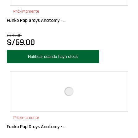
PLUS!
Próximamente
Funko Pop Greys Anatomy -...
Plush
S/
75.00
S/
69.00
Pop Nook (Rincon)
Pop Regular
Pop Rides
Pop Town
Premium
Próximamente
Funko Pop Greys Anatomy -...
PRÓXIMAMENTE