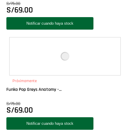
S/
75.00
Star Wars Oferta
S/
69.00
Próximamente
Funko Pop Greys Anatomy -...
S/
75.00
S/
69.00