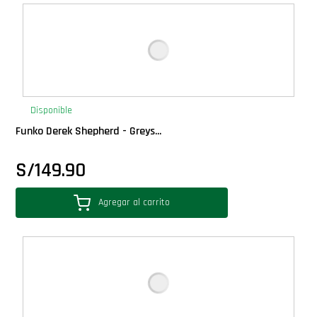
Deluxe
Ediciones Limitadas
Exclusivos
Disponible
Funko Derek Shepherd - Greys...
Gift Cards
S/
149.90
Llaveros Pop
Agregar al carrito
Moments
Movie Poster
Packs