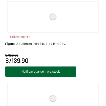
Deluxe
Ediciones Limitadas
Exclusivos
Próximamente
Figura Aquaman Iron Studios MiniCo...
Gift Cards
S/
169.90
S/
139.90
Llaveros Pop
Moments
Movie Poster
Packs