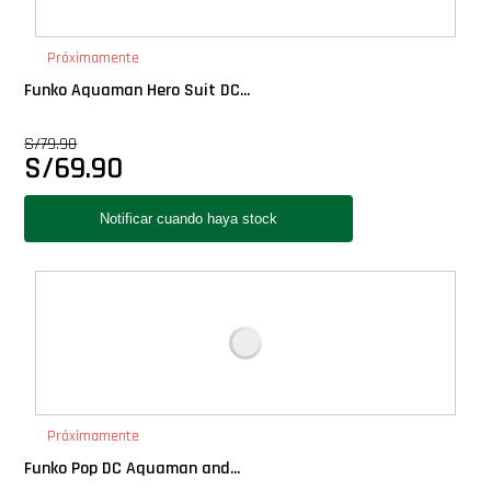
PLUS!
Próximamente
Plush
Funko Aquaman Hero Suit DC...
S/
79.90
Pop Nook (Rincon)
S/
69.90
Pop Regular
Pop Rides
Pop Town
Premium
Próximamente
PRÓXIMAMENTE
Funko Pop DC Aquaman and...