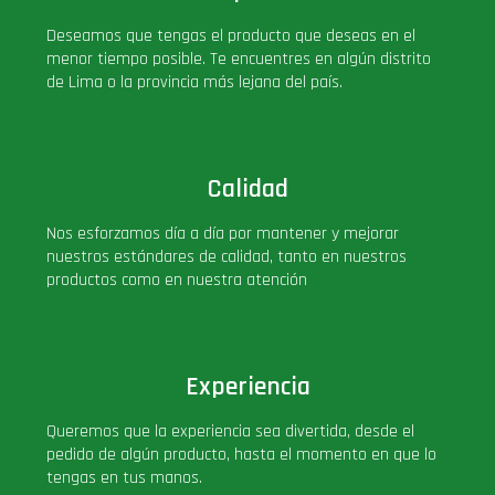
PLUS!
Deseamos que tengas el producto que deseas en el
menor tiempo posible. Te encuentres en algún distrito
de Lima o la provincia más lejana del país.
Plush
Pop Nook (Rincon)
Calidad
Pop Regular
Nos esforzamos día a día por mantener y mejorar
nuestros estándares de calidad, tanto en nuestros
Pop Rides
productos como en nuestra atención
Pop Town
Experiencia
Premium
Queremos que la experiencia sea divertida, desde el
pedido de algún producto, hasta el momento en que lo
PRÓXIMAMENTE
tengas en tus manos.