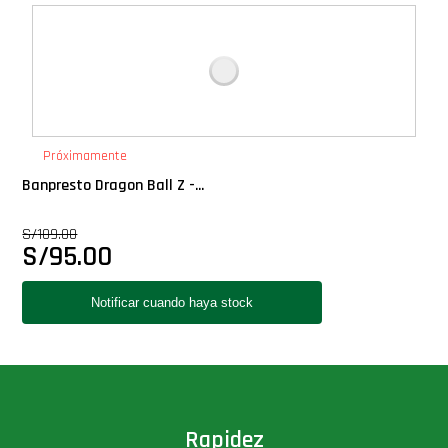
Deluxe
Ediciones Limitadas
Exclusivos
Próximamente
Banpresto Dragon Ball Z -...
Gift Cards
S/
109.00
S/
95.00
Llaveros Pop
Moments
Movie Poster
Packs
Rapidez