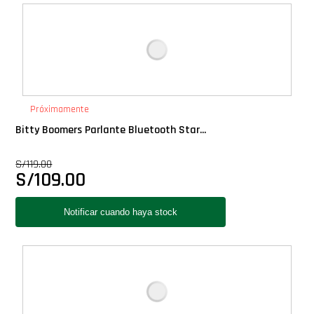
Deluxe
Ediciones Limitadas
Exclusivos
Próximamente
Bitty Boomers Parlante Bluetooth Star...
Gift Cards
S/
119.00
S/
109.00
Llaveros Pop
Moments
Movie Poster
Packs