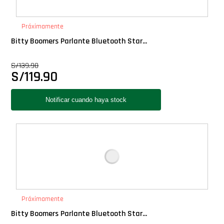
PLUS!
Próximamente
Plush
Bitty Boomers Parlante Bluetooth Star...
S/
139.90
Pop Nook (Rincon)
S/
119.90
Pop Regular
Pop Rides
Pop Town
Premium
Próximamente
PRÓXIMAMENTE
Bitty Boomers Parlante Bluetooth Star...