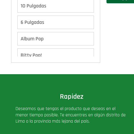
10 Pulgadas
6 Pulgadas
Album Pop
Bitty Pop!
Boxes
Calendario de Adviento
Rapidez
Cover Pop!
Deseamos que tengas el producto que deseas en el
menor tiempo posible. Te encuentres en algún distrito de
Deluxe
Lima o la provincia más lejana del país.