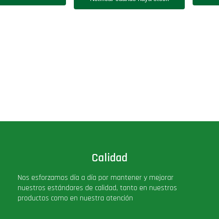
Calidad
Nos esforzamos día a día por mantener y mejorar
nuestros estándares de calidad, tanto en nuestros
productos como en nuestra atención