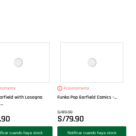
imamente
Próximamente
arfield with Lasagna
Funko Pop Garfield Comics -...
..
S/
89.90
.90
S/
79.90