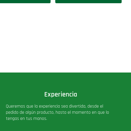
Experiencia
Queremos que la experiencia sea divertida, desde el
pedido de algún producto, hasta el momento en que lo
tengas en tus manos.