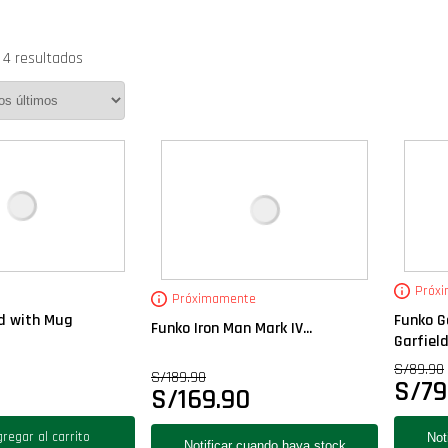
 4 resultados
Próx
Próximamente
ld with Mug
Funko G
Funko Iron Man Mark IV...
Garfield.
S/
89.90
S/
189.90
S/
79
S/
169.90
regar al carrito