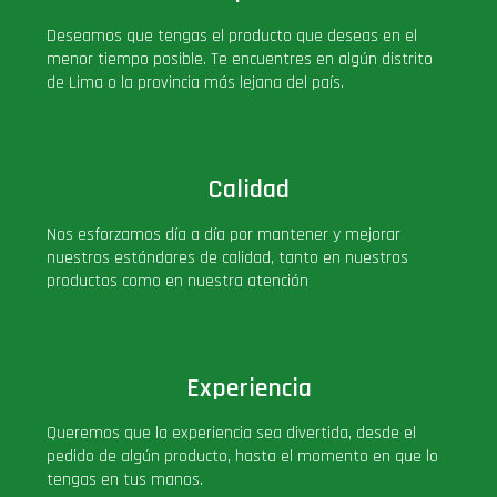
PLUS!
Deseamos que tengas el producto que deseas en el
menor tiempo posible. Te encuentres en algún distrito
de Lima o la provincia más lejana del país.
Plush
Pop Nook (Rincon)
Calidad
Pop Regular
Nos esforzamos día a día por mantener y mejorar
nuestros estándares de calidad, tanto en nuestros
Pop Rides
productos como en nuestra atención
Pop Town
Experiencia
Premium
Queremos que la experiencia sea divertida, desde el
pedido de algún producto, hasta el momento en que lo
PRÓXIMAMENTE
tengas en tus manos.